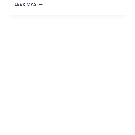
ATR
LEER MÁS
EN
MÉXICO,
UN
TESTIMONIO