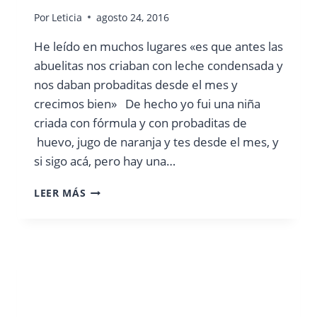
Por
Leticia
agosto 24, 2016
He leído en muchos lugares «es que antes las
abuelitas nos criaban con leche condensada y
nos daban probaditas desde el mes y
crecimos bien» De hecho yo fui una niña
criada con fórmula y con probaditas de
huevo, jugo de naranja y tes desde el mes, y
si sigo acá, pero hay una…
POR
LEER MÁS
QUE
NO
DAR
TES
NI
PROBADITAS