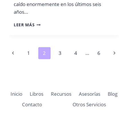
caído enormemente en los últimos seis
años…
LACTANCIA
LEER MÁS
MATERNA,
EMERGENCIA
NACIONAL
Navegación
Página
Siguien
1
2
3
4
…
6
de
anterior
página
página
Inicio
Libros
Recursos
Asesorías
Blog
Contacto
Otros Servicios