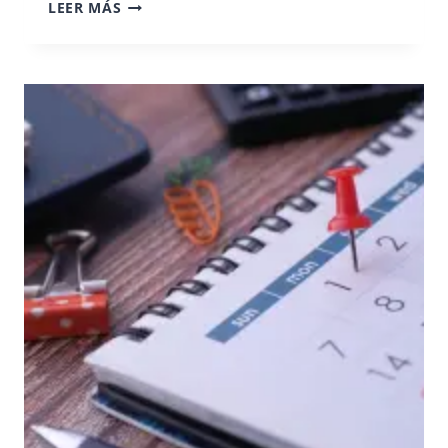
LÍMITES
LEER MÁS
Y
EDUCACIÓN:
CLAVES
PARA
CRIAR
CON
RESPETO