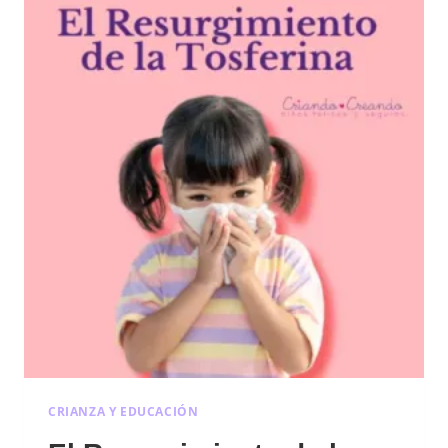
UN
RIESGO
PARA
LA
SALUD
CRIANZA Y EDUCACIÓN