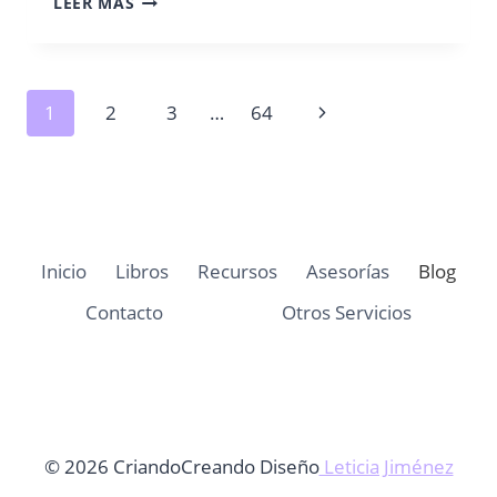
LEER MÁS
DE
SANTA
CLAUS
PARA
Navegación
Siguiente
1
2
3
…
64
NIÑOS
MAYORES
de
página
página
Inicio
Libros
Recursos
Asesorías
Blog
Contacto
Otros Servicios
© 2026 CriandoCreando Diseño
Leticia Jiménez