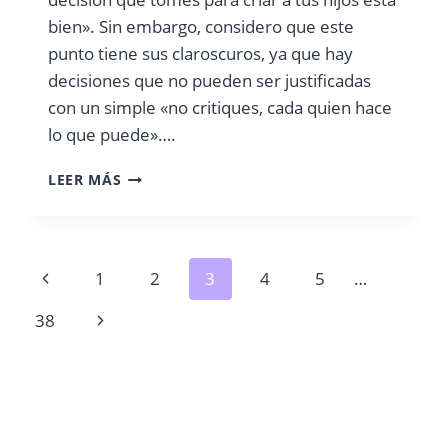
bien». Sin embargo, considero que este
punto tiene sus claroscuros, ya que hay
decisiones que no pueden ser justificadas
con un simple «no critiques, cada quien hace
lo que puede»….
¿SI
LEER MÁS
ES
CON
AMOR
TODO
Navegación
Página
1
2
3
4
5
…
ES
VÁLIDO?
de
anterior
Siguiente
38
página
página