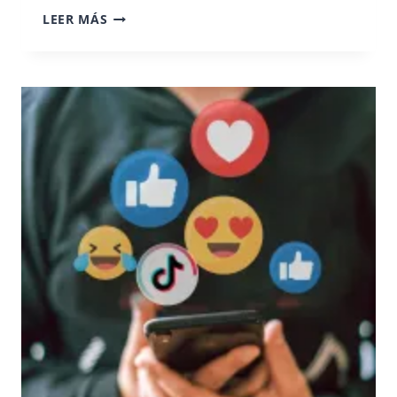
PELÍCULAS
LEER MÁS
SOBRE
LA
INDEPENDENCIA
PARA
VER
EN
FAMILIA