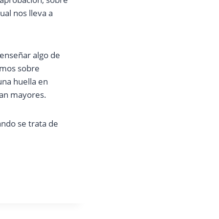
al nos lleva a
 enseñar algo de
imos sobre
una huella en
ean mayores.
ando se trata de