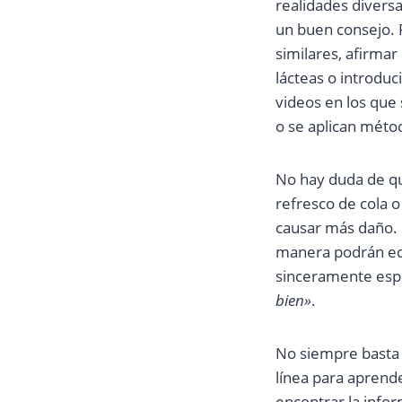
realidades divers
un buen consejo. 
similares, afirmar
lácteas o introduc
videos en los que 
o se aplican méto
No hay duda de qu
refresco de cola 
causar más daño. 
manera podrán edu
sinceramente espe
bien»
.
No siempre basta 
línea para aprend
encontrar la info