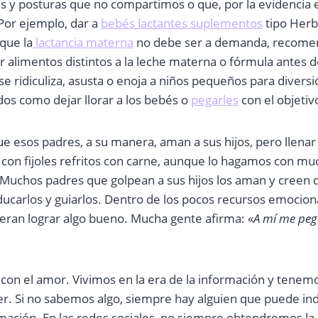
as y posturas que no compartimos o que, por la evidencia 
Por ejemplo, dar a
bebés lactantes suplementos
tipo Herba
 que la
lactancia materna
no debe ser a demanda, recome
ir alimentos distintos a la leche materna o fórmula antes 
se ridiculiza, asusta o enoja a niños pequeños para diversi
dos como dejar llorar a los bebés o
pegarles
con el objetiv
e esos padres, a su manera, aman a sus hijos, pero llenar
o con fijoles refritos con carne, aunque lo hagamos con 
Muchos padres que golpean a sus hijos los aman y creen 
carlos y guiarlos. Dentro de los pocos recursos emociona
ran lograr algo bueno. Mucha gente afirma: «
A mí me peg
con el amor. Vivimos en la era de la información y tenem
er. Si no sabemos algo, siempre hay alguien que puede in
rmación. En las redes sociales, no siempre obtendremos la