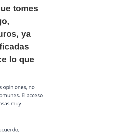
 que tomes
go,
uros, ya
ficadas
ce lo que
s opiniones, no
comunes. El acceso
cosas muy
acuerdo,