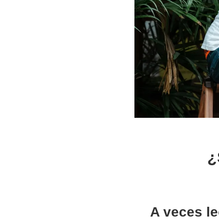
¿
A veces l