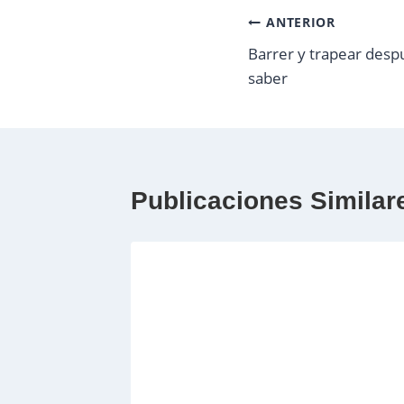
Navegación
ANTERIOR
Barrer y trapear desp
de
saber
entradas
Publicaciones Similar