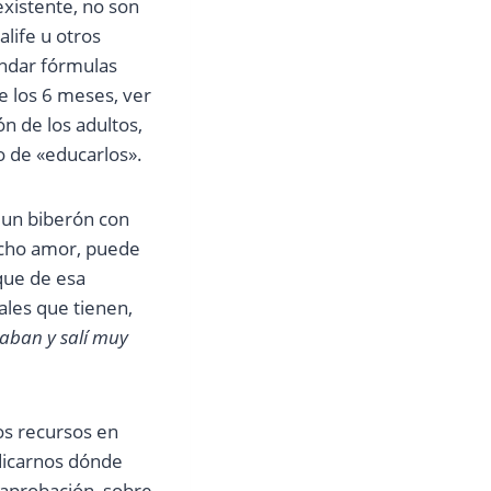
existente, no son
life u otros
ndar fórmulas
de los 6 meses, ver
ón de los adultos,
o de «educarlos».
 un biberón con
mucho amor, puede
que de esa
les que tienen,
aban y salí muy
os recursos en
dicarnos dónde
 aprobación, sobre