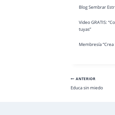
Blog Sembrar Estr
Video GRATIS: “Com
tuyas”
Membresía “Crea t
Navegación
ANTERIOR
Educa sin miedo
de
entradas