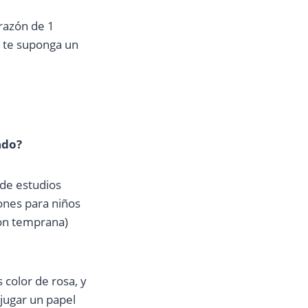
razón de 1
o te suponga un
ado?
 de estudios
ones para niños
ión temprana)
 color de rosa, y
jugar un papel