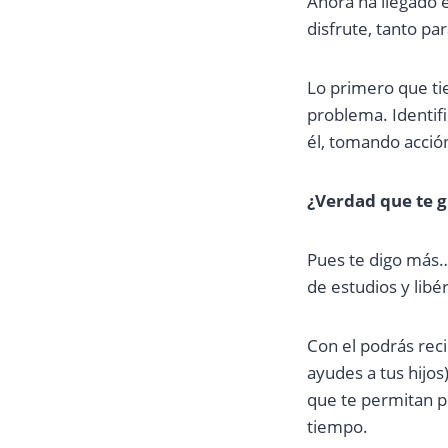
Ahora ha llegado 
disfrute, tanto pa
Lo primero que ti
problema. Identifi
él, tomando acció
¿Verdad que te g
Pues te digo más…
de estudios y libé
Con el podrás rec
ayudes a tus hijo
que te permitan po
tiempo.