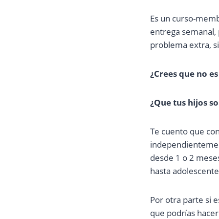
Es un curso-membr
entrega semanal, p
problema extra, s
¿Crees que no es 
¿Que tus hijos s
Te cuento que con
independientement
desde 1 o 2 meses
hasta adolescente
Por otra parte si 
que podrías hacer