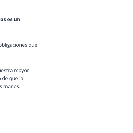
os es un
obligaciones que
nuestra mayor
 de que la
us manos.