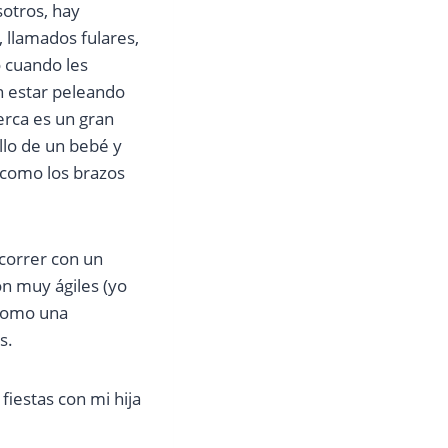
otros, hay
, llamados fulares,
 cuando les
n estar peleando
erca es un gran
llo de un bebé y
 como los brazos
correr con un
on muy ágiles (yo
 como una
s.
 fiestas con mi hija