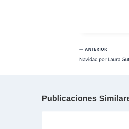
Navegación
ANTERIOR
Navidad por Laura G
de
entradas
Publicaciones Similar