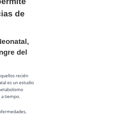
permite
ias de
Neonatal,
ngre del
aquellos recién
atal es un estudio
 metabolismo
s a tiempo.
enfermedades,