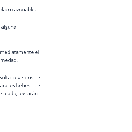
plazo razonable.
 alguna
 inmediatamente el
ermedad.
esultan exentos de
para los bebés que
ecuado, lograrán