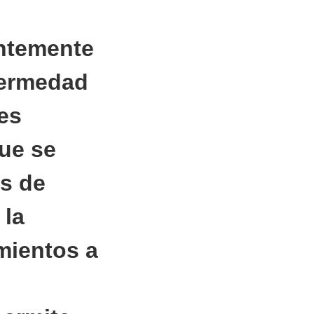
entemente
fermedad
es
que se
s de
 la
mientos a