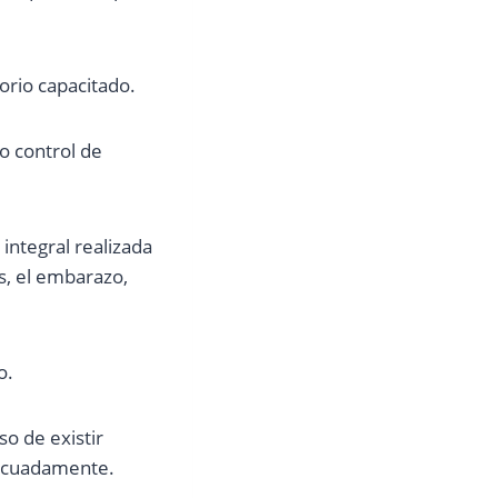
orio capacitado.
to control de
integral realizada
s, el embarazo,
o.
o de existir
decuadamente.