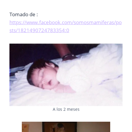
Tomado de :
https://www.facebook.com/somosmamiferas/po
sts/1821490724783354:0
A los 2 meses