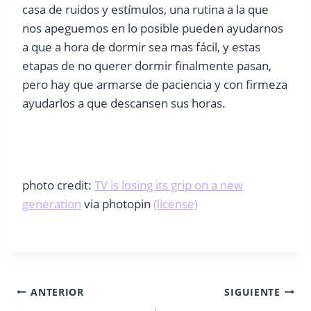
casa de ruidos y estímulos, una rutina a la que
nos apeguemos en lo posible pueden ayudarnos
a que a hora de dormir sea mas fácil, y estas
etapas de no querer dormir finalmente pasan,
pero hay que armarse de paciencia y con firmeza
ayudarlos a que descansen sus horas.
photo credit:
TV is losing its grip on a new
generation
via photopin
(license)
Navegación
ANTERIOR
SIGUIENTE