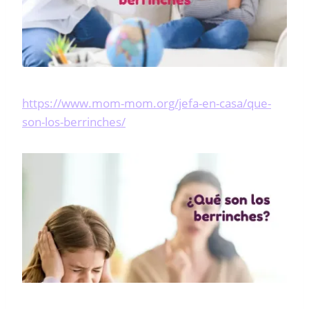
https://www.mom-mom.org/jefa-en-casa/que-
son-los-berrinches/