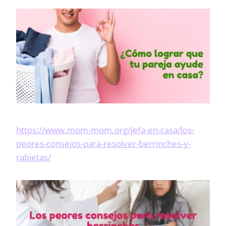
https://www.mom-mom.org/jefa-en-casa/los-
peores-consejos-para-resolver-berrinches-y-
rabietas/