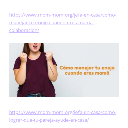
https://www.mom-mom.org/jefa-en-casa/como-
manejar-tu-enojo-cuando-eres-mama-
colaboracion/
https://www.mom-mom.org/jefa-en-casa/como-
lograr-que-tu-pareja-ayude-en-casa/