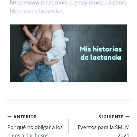
https://www.mom-mom.org/soy-mom-rules/mis-
historias-de-lactancia/
Navegación
ANTERIOR
SIGUIENTE
Por qué no obligar a los
Eventos para la SMLM
de
niños a dar besos
2021