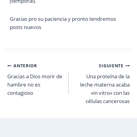
(temporal).
Gracias pro su paciencia y pronto tendremos
posts nuevos
Navegación
ANTERIOR
SIGUIENTE
Gracias a Dios morir de
Una proteína de la
de
hambre no es
leche materna acaba
entradas
contagioso
«in vitro» con las
células cancerosas