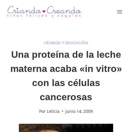
Saltar
al
contenido
CRIANZA Y EDUCACIÓN
Una proteína de la leche
materna acaba «in vitro»
con las células
cancerosas
Por
Leticia
junio 14, 2009