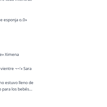
de esponja o.0»
he» Ximena
 vientre ¬¬'» Sara
mo estuvo lleno de
o para los bebés…