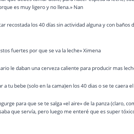
porque es muy ligero y no llena.» Nan
r recostada los 40 días sin actividad alguna y con baños 
ustos fuertes por que se va la leche» Ximena
ario le daban una cerveza caliente para producir mas lec
r a tu bebe (solo en la cama)en los 40 dias o se te caera el
urge para que se te salga «el aire» de la panza (claro, co
saba que servía, pero luego me enteré que es super tóxic