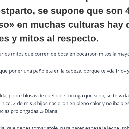
ostparto, se supone que son 
so» en muchas culturas hay 
es y mitos al respecto.
arios mitos que corren de boca en boca (son mitos la mayo
que poner una pañoleta en la cabeza, porque te «da frío» 
lda, ponte blusas de cuello de tortuga que si no, se te va l
 hice, 2 de mis 3 hijos nacieron en pleno calor y no iba a
ncias prolongadas..» Diana
ia: que debes tomar atole, para hacer espesa la leche, so