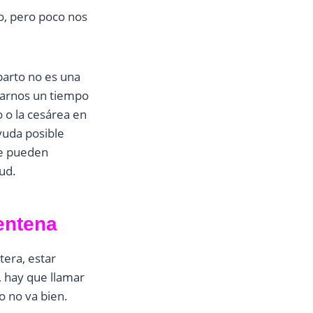
o, pero poco nos
parto no es una
marnos un tiempo
 o la cesárea en
yuda posible
ue pueden
lud.
entena
tera, estar
, hay que llamar
o no va bien.