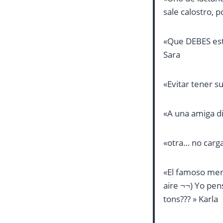
sale calostro, 
«Que DEBES esta
Sara
«Evitar tener s
«A una amiga di
«otra… no carga
«El famoso meng
aire ¬¬) Yo pen
tons??? » Karla