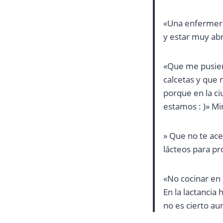
«Una enfermera
y estar muy abr
«Que me pusier
calcetas y que 
porque en la ci
estamos : )» M
» Que no te ac
lácteos para pr
«No cocinar en 
En la lactancia
no es cierto au