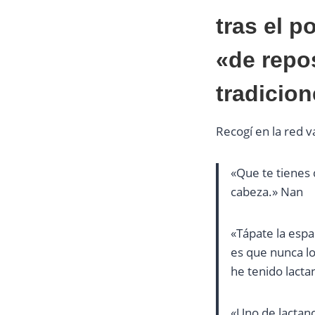
tras el p
«de repo
tradicion
Recogí en la red v
«Que te tienes 
cabeza.» Nan
«Tápate la espa
es que nunca lo
he tenido lacta
«Uno de lactanc