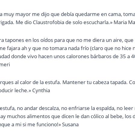
 muy mayor me dijo que debía quedarme en cama, tomar 
igada. Me dio Claustrofobia de solo escucharla.» Maria M
a tapones en los oídos para que no me diera un aire, que
me fajara ah y que no tomara nada frío (claro que no hice 
udad donde vivo hacen unos calorones bárbaros de 35 a 40
imeri
erques al calor de la estufa. Mantener tu cabeza tapada.
oducir leche.» Cynthia
estufa, no andar descalza, no enfriarse la espalda, no leer
 hay muchos alimentos que dicen le dan cólico al bebe, los
nque a mi si me funciono!» Susana