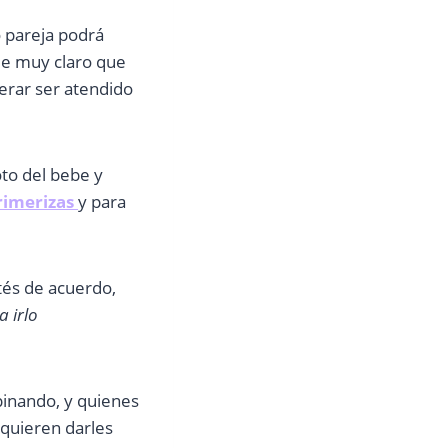
o pareja podrá
ede muy claro que
perar ser atendido
oto del bebe y
rimerizas
y para
tés de acuerdo,
a irlo
pinando, y quienes
 quieren darles