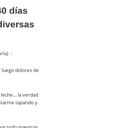
40 días
diversas
ría) :
y luego dolores de
a leche… la verdad
 estarme tapando y
bre todo mientras