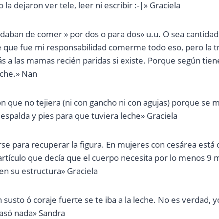
la dejaron ver tele, leer ni escribir :-|» Graciela
aban de comer » por dos o para dos» u.u. O sea cantidade
e que fue mi responsabilidad comerme todo eso, pero la tr
 a las mamas recién paridas si existe. Porque según tiene
eche.» Nan
n que no tejiera (ni con gancho ni con agujas) porque se me
spalda y pies para que tuviera leche» Graciela
rse para recuperar la figura. En mujeres con cesárea está 
artículo que decía que el cuerpo necesita por lo menos 9 
en su estructura» Graciela
 susto ó coraje fuerte se te iba a la leche. No es verdad, y
pasó nada» Sandra