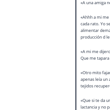
«A una amiga no 
«Ahhh a mi me d
cada rato. Yo s
alimentar demás
producción d l
«A mi me dijero
Que me tapara e
«Otro mito faja
apenas leía un 
tejidos recuper
«Que si te da un
lactancia y no 