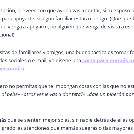
zación, preveer con que ayuda vas a contar, si tu esposo 
 para apoyarte, si algún familiar estará contigo. (Que qu
que venga a
apoyarte
, no alguien que venga de visita a es
cional)
visitas de familiares y amigos, una buena táctica es tomar f
des sociales o e-mail, yo diseñé una
carta para mamás p
 hermanito
.
pero no permitas que te impongan cosas con las que no es
al bebe» «otras ves le vas a dar teta?» «dale un biberón par
 que se sienten mejor solas, sin nadie detrás de ellas o
n grado las atenciones que mamás suegras o tías mayores