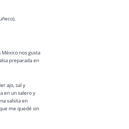
uñeco).
n México nos gusta
salsa preparada en
r ajo, sal y
a en un salero y
na salsita en
z que me quedé sin