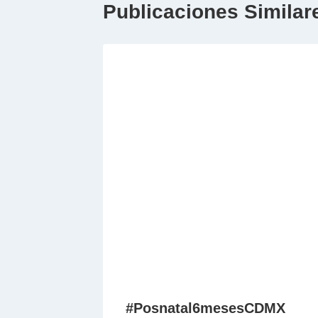
Publicaciones Similar
#Posnatal6mesesCDMX