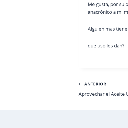
Me gusta, por su o
anacrónico a mi m
Alguien mas tien
que uso les dan?
Navegación
ANTERIOR
Aprovechar el Aceite
de
entradas