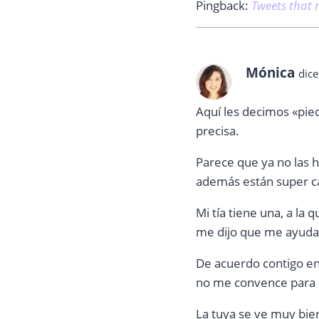
Pingback:
Tweets that 
Mónica
dice
Aquí les decimos «pie
precisa.
Parece que ya no las 
además están super c
Mi tía tiene una, a la
me dijo que me ayudar
De acuerdo contigo en 
no me convence para c
La tuya se ve muy bie