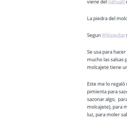
viene del
náhuatl
La piedra del molc
Segun
Wikipedia
:
Se usa para hacer
mucho las salsas 
molcajete tiene un
Este me lo regaló 
pimienta para sazo
sazonar algo, para
molcajete), para 
luz, para moler sa