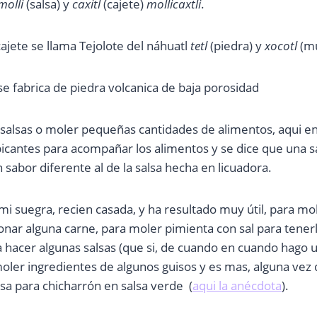
molli
(salsa) y
caxitl
(cajete)
mollicaxtli
.
ajete se llama Tejolote del náhuatl
tetl
(piedra) y
xocotl
(m
 se fabrica de piedra volcanica de baja porosidad
 salsas o moler pequeñas cantidades de alimentos, aqui e
picantes para acompañar los alimentos y se dice que una 
 sabor diferente al de la salsa hecha en licuadora.
mi suegra, recien casada, y ha resultado muy útil, para mole
nar alguna carne, para moler pimienta con sal para tenerl
 hacer algunas salsas (que si, de cuando en cuando hago u
moler ingredientes de algunos guisos y es mas, alguna ve
lsa para chicharrón en salsa verde (
aqui la anécdota
).