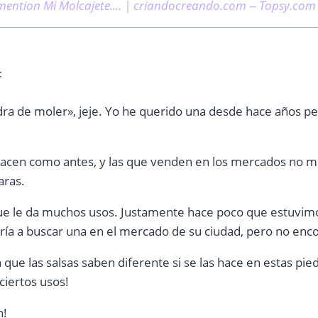
mention Mi Molcajete.... | criandocreando.com -- Topsy.com
:
dra de moler», jeje. Yo he querido una desde hace años pe
hacen como antes, y las que venden en los mercados no 
aras.
 que le da muchos usos. Justamente hace poco que estuvimo
ía a buscar una en el mercado de su ciudad, pero no enc
que las salsas saben diferente si se las hace en estas pied
iertos usos!
n!