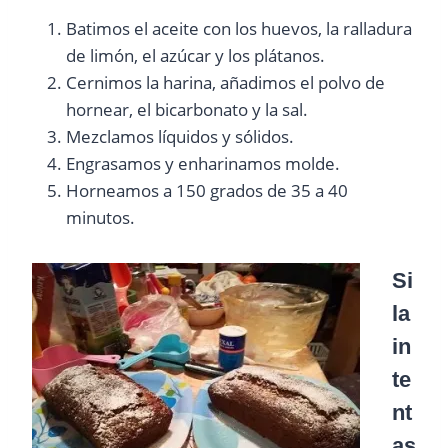
Batimos el aceite con los huevos, la ralladura
de limón, el azúcar y los plátanos.
Cernimos la harina, añadimos el polvo de
hornear, el bicarbonato y la sal.
Mezclamos líquidos y sólidos.
Engrasamos y enharinamos molde.
Horneamos a 150 grados de 35 a 40
minutos.
Si
la
in
te
nt
as