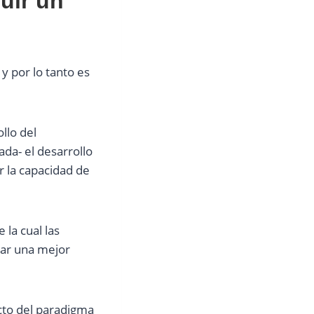
uir un
y por lo tanto es
llo del
da- el desarrollo
r la capacidad de
 la cual las
car una mejor
cto del paradigma