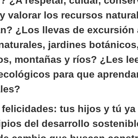
 ¿A respetar, cuidar, conser
y valorar los recursos natura
an? ¿Los llevas de excursión 
aturales, jardines botánicos
os, montañas y ríos? ¿Les le
ecológicos para que aprenda
les?
, felicidades: tus hijos y tú ya
ipios del desarrollo sostenib