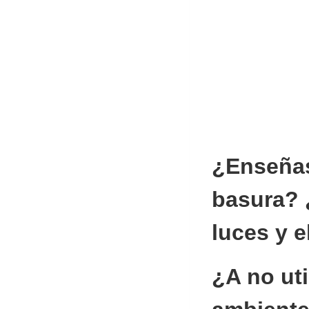
¿Enseñas 
basura? ¿
luces y 
¿A no ut