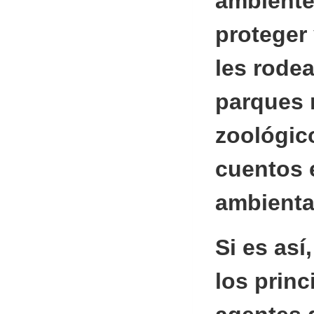
ambiente?
proteger 
les rode
parques n
zoológic
cuentos 
ambienta
Si es así
los princ