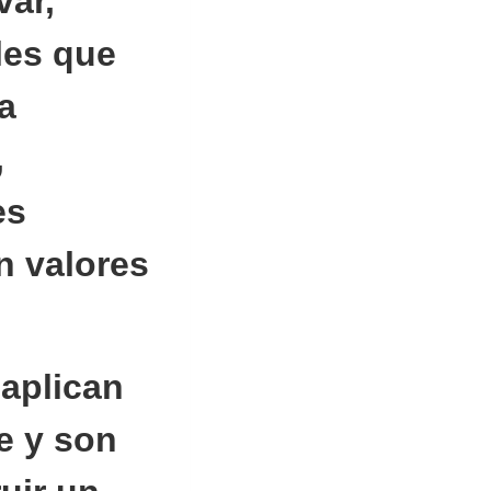
var,
les que
a
,
es
n valores
 aplican
le y son