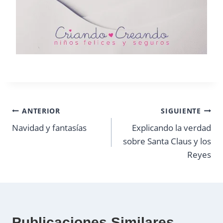
Navegación
ANTERIOR
SIGUIENTE
Navidad y fantasías
Explicando la verdad
de
sobre Santa Claus y los
entradas
Reyes
Publicaciones Similares